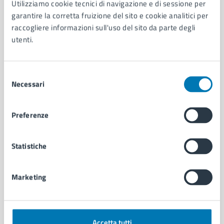
Utilizziamo cookie tecnici di navigazione e di sessione per
Aree amministrative
garantire la corretta fruizione del sito e cookie analitici per
Organi di governo
raccogliere informazioni sull'uso del sito da parte degli
Municipalità
utenti.
Uffici
Enti e fondazioni
Selezione
Politici
Necessari
del
Personale amministrativo
consenso
Documenti e dati
Intranet, posta aziendale e protocollo
Preferenze
CATEGORIE DI SERVIZIO
Statistiche
Ambiente
Anagrafe e stato civile
Marketing
Autorizzazioni
Cultura e tempo libero
Documenti e certificati
Educazione e formazione
Accetta tutti