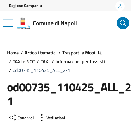
Vai ai contenuti
Vai al footer
Regione Campania
Comune di Napoli
Home
Articoli tematici
Trasporti e Mobilità
TAXI e NCC
TAXI
Informazioni per tassisti
od00735_110425_ALL_2-1
od00735_110425_ALL_2
1
Condividi
Vedi azioni