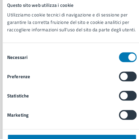
Organi di governo
Questo sito web utilizza i cookie
Municipalità
Utilizziamo cookie tecnici di navigazione e di sessione per
Uffici
garantire la corretta fruizione del sito e cookie analitici per
Enti e fondazioni
raccogliere informazioni sull'uso del sito da parte degli utenti.
Politici
Personale amministrativo
Documenti e dati
Selezione
Intranet, posta aziendale e protocollo
Necessari
del
consenso
CATEGORIE DI SERVIZIO
Preferenze
Ambiente
Anagrafe e stato civile
Statistiche
Autorizzazioni
Cultura e tempo libero
Documenti e certificati
Marketing
Educazione e formazione
Giustizia e sicurezza pubblica
Imprese e commercio