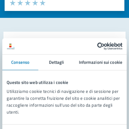
Valuta la chiarezza delle informazioni (da 1 a 5 stelle)
Seleziona il numero di stelle per valutare la chiarezza delle i
Valuta 1 stelle su 5
Valuta 2 stelle su 5
Valuta 3 stelle su 5
Valuta 4 stelle su 5
Valuta 5 stelle su 5
Contatta il comune
Leggi le domande frequenti
Consenso
Dettagli
Informazioni sui cookie
Richiedi assistenza
Prenota appuntamento
Questo sito web utilizza i cookie
Utilizziamo cookie tecnici di navigazione e di sessione per
Problemi in città
garantire la corretta fruizione del sito e cookie analitici per
Segnala disservizio
raccogliere informazioni sull'uso del sito da parte degli
utenti.