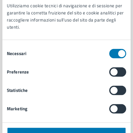
Utilizziamo cookie tecnici di navigazione e di sessione per
AMMINISTRAZIONE
garantire la corretta fruizione del sito e cookie analitici per
Aree amministrative
raccogliere informazioni sull'uso del sito da parte degli
Organi di governo
utenti.
Municipalità
Uffici
Enti e fondazioni
Selezione
Politici
Necessari
del
Personale amministrativo
consenso
Documenti e dati
Preferenze
Intranet, posta aziendale e protocollo
Statistiche
CATEGORIE DI SERVIZIO
Ambiente
Marketing
Anagrafe e stato civile
Autorizzazioni
Cultura e tempo libero
Documenti e certificati