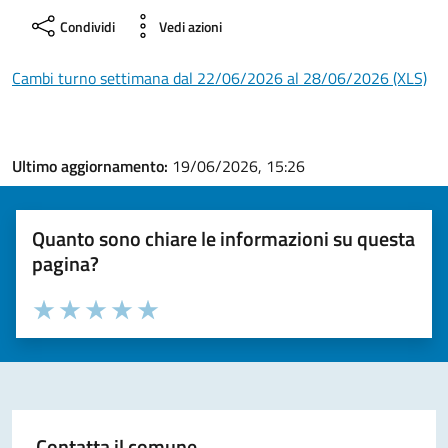
Condividi
Vedi azioni
Cambi turno settimana dal 22/06/2026 al 28/06/2026 (XLS)
Ultimo aggiornamento:
19/06/2026, 15:26
Quanto sono chiare le informazioni su questa
pagina?
Valuta la chiarezza delle informazioni (da 1 a 5 stelle)
Seleziona il numero di stelle per valutare la chiarezza delle i
Valuta 1 stelle su 5
Valuta 2 stelle su 5
Valuta 3 stelle su 5
Valuta 4 stelle su 5
Valuta 5 stelle su 5
Contatta il comune