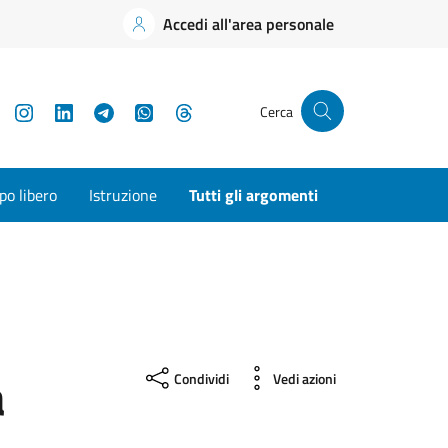
Accedi all'area personale
YouTube
Instagram
LinkedIn
Telegram
WhatsApp
Threads
Cerca
o libero
Istruzione
Tutti gli argomenti
a
Condividi
Vedi azioni