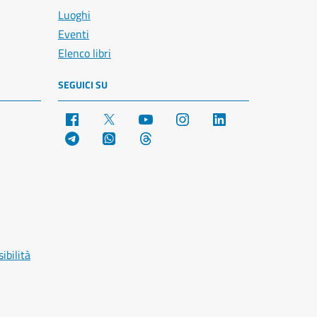
Luoghi
Eventi
Elenco libri
SEGUICI SU
Facebook
X
YouTube
Instagram
LinkedIn
Telegram
WhatsApp
Threads
ibilità