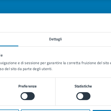
tatta il comune
Dettagli
Leggi le domande frequenti
ie
Richiedi assistenza
avigazione e di sessione per garantire la corretta fruizione del sito e
so del sito da parte degli utenti.
Prenota appuntamento
blemi in città
Preferenze
Statistiche
Segnala disservizio