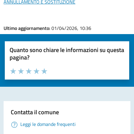
ANNULLAMENTO E SOSTITUZIONE
Ultimo aggiornamento:
01/04/2026, 10:36
Quanto sono chiare le informazioni su questa
pagina?
Valuta la chiarezza delle informazioni (da 1 a 5 stelle)
Seleziona il numero di stelle per valutare la chiarezza delle i
Valuta 1 stelle su 5
Valuta 2 stelle su 5
Valuta 3 stelle su 5
Valuta 4 stelle su 5
Valuta 5 stelle su 5
Contatta il comune
Leggi le domande frequenti