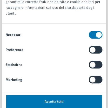
Organi di governo
garantire la corretta fruizione del sito e cookie analitici per
Municipalità
raccogliere informazioni sull'uso del sito da parte degli
Uffici
utenti.
Enti e fondazioni
Politici
Selezione
Personale amministrativo
Necessari
del
Documenti e dati
consenso
Intranet, posta aziendale e protocollo
Preferenze
CATEGORIE DI SERVIZIO
Statistiche
Ambiente
Anagrafe e stato civile
Autorizzazioni
Marketing
Cultura e tempo libero
Documenti e certificati
Educazione e formazione
Giustizia e sicurezza pubblica
Accetta tutti
Imprese e commercio