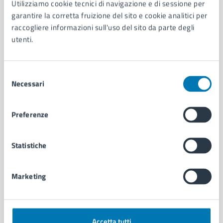
Utilizziamo cookie tecnici di navigazione e di sessione per
Aree amministrative
garantire la corretta fruizione del sito e cookie analitici per
Organi di governo
raccogliere informazioni sull'uso del sito da parte degli
Municipalità
utenti.
Uffici
Enti e fondazioni
Selezione
Politici
Necessari
del
Personale amministrativo
consenso
Documenti e dati
Intranet, posta aziendale e protocollo
Preferenze
CATEGORIE DI SERVIZIO
Statistiche
Ambiente
Anagrafe e stato civile
Marketing
Autorizzazioni
Cultura e tempo libero
Documenti e certificati
Educazione e formazione
Accetta tutti