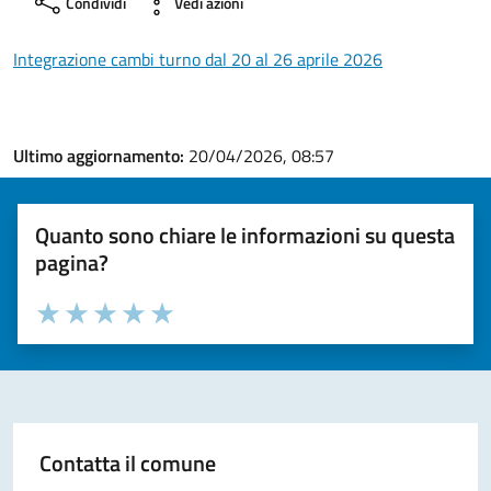
Condividi
Vedi azioni
Integrazione cambi turno dal 20 al 26 aprile 2026
Ultimo aggiornamento:
20/04/2026, 08:57
Quanto sono chiare le informazioni su questa
pagina?
Valuta la chiarezza delle informazioni (da 1 a 5 stelle)
Seleziona il numero di stelle per valutare la chiarezza delle i
Valuta 1 stelle su 5
Valuta 2 stelle su 5
Valuta 3 stelle su 5
Valuta 4 stelle su 5
Valuta 5 stelle su 5
Contatta il comune