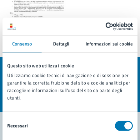
Consenso
Dettagli
Informazioni sui cookie
Ultimo aggiornamento:
26/05/2025, 11:44
Questo sito web utilizza i cookie
Quanto sono chiare le informazioni su questa
Utilizziamo cookie tecnici di navigazione e di sessione per
pagina?
garantire la corretta fruizione del sito e cookie analitici per
raccogliere informazioni sull'uso del sito da parte degli
Valuta la chiarezza delle informazioni (da 1 a 5 stelle)
Seleziona il numero di stelle per valutare la chiarezza delle i
utenti.
Valuta 1 stelle su 5
Valuta 2 stelle su 5
Valuta 3 stelle su 5
Valuta 4 stelle su 5
Valuta 5 stelle su 5
Selezione
Necessari
del
consenso
Contatta il comune