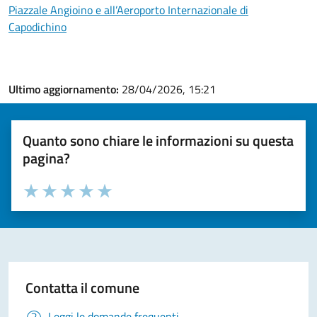
Piazzale Angioino e all’Aeroporto Internazionale di
Capodichino
Ultimo aggiornamento:
28/04/2026, 15:21
Quanto sono chiare le informazioni su questa
pagina?
Valuta la chiarezza delle informazioni (da 1 a 5 stelle)
Seleziona il numero di stelle per valutare la chiarezza delle i
Valuta 1 stelle su 5
Valuta 2 stelle su 5
Valuta 3 stelle su 5
Valuta 4 stelle su 5
Valuta 5 stelle su 5
Contatta il comune
Leggi le domande frequenti