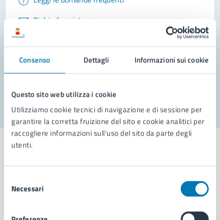
Richiedi assistenza
Prenota appuntamento
Consenso
Dettagli
Informazioni sui cookie
Problemi in città
Segnala disservizio
Questo sito web utilizza i cookie
Utilizziamo cookie tecnici di navigazione e di sessione per
garantire la corretta fruizione del sito e cookie analitici per
raccogliere informazioni sull'uso del sito da parte degli
utenti.
Comune di Napoli
Selezione
Necessari
del
consenso
AMMINISTRAZIONE
Preferenze