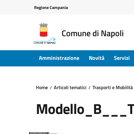
Vai ai contenuti
Vai al footer
Regione Campania
Comune di Napoli
Amministrazione
Novità
Servizi
Home
Articoli tematici
Trasporti e Mobilità
Modello_B___Ti