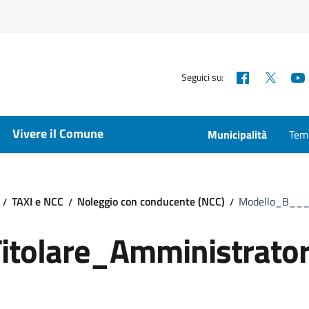
Facebook
X
Seguici su:
Vivere il Comune
Municipalità
Temp
TAXI e NCC
Noleggio con conducente (NCC)
Modello_B___T
tolare_Amministrator