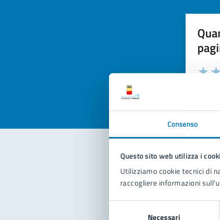
Quan
pagi
Valuta la
Selezi
Valuta 
Val
Consenso
Questo sito web utilizza i cook
Con
Utilizziamo cookie tecnici di n
raccogliere informazioni sull'u
Selezione
Necessari
del