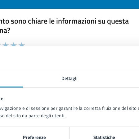
to sono chiare le informazioni su questa
na?
 chiarezza delle informazioni (da 1 a 5 stelle)
ona il numero di stelle per valutare la chiarezza delle inform
1 stelle su 5
uta 2 stelle su 5
Valuta 3 stelle su 5
Valuta 4 stelle su 5
Valuta 5 stelle su 5
Dettagli
ie
tatta il comune
avigazione e di sessione per garantire la corretta fruizione del sito e
so del sito da parte degli utenti.
Leggi le domande frequenti
Richiedi assistenza
Preferenze
Statistiche