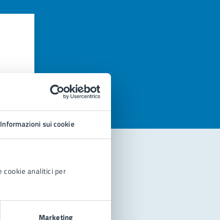
azioni
Informazioni sui cookie
 cookie analitici per
Marketing