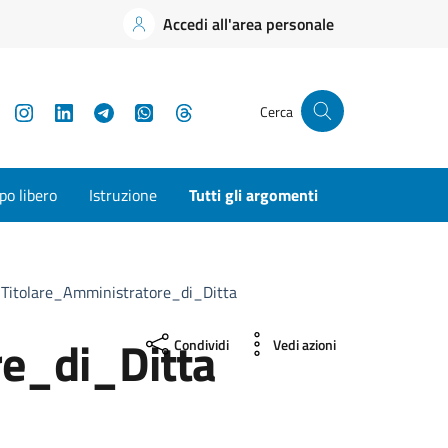
Accedi all'area personale
YouTube
Instagram
LinkedIn
Telegram
WhatsApp
Threads
Cerca
o libero
Istruzione
Tutti gli argomenti
itolare_Amministratore_di_Ditta
e_di_Ditta
Condividi
Vedi azioni