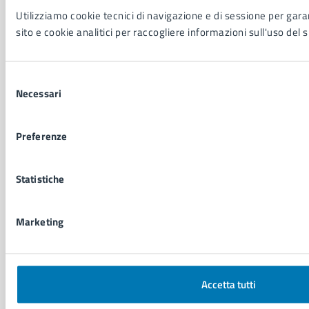
Comunicati stampa della Giunta Comunale
Utilizziamo cookie tecnici di navigazione e di sessione per garan
Comunicati stampa del Consiglio Comunale
sito e cookie analitici per raccogliere informazioni sull'uso del s
VIVERE IL COMUNE
Selezione
Necessari
del
Luoghi
consenso
Eventi
Elenco libri
Preferenze
Statistiche
CONTATTI
Comune di Napoli
Palazzo San Giacomo, Piazza Municipio - 80133
Marketing
P. IVA: 01207650639
CF: 80014890638
LEI: 8156007FF4DEB97ABA09
Accetta tutti