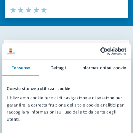
Valuta la chiarezza delle informazioni (da 1 a 5 stelle)
Seleziona il numero di stelle per valutare la chiarezza delle i
Valuta 1 stelle su 5
Valuta 2 stelle su 5
Valuta 3 stelle su 5
Valuta 4 stelle su 5
Valuta 5 stelle su 5
Contatta il comune
Leggi le domande frequenti
Consenso
Dettagli
Informazioni sui cookie
Richiedi assistenza
Prenota appuntamento
Questo sito web utilizza i cookie
Utilizziamo cookie tecnici di navigazione e di sessione per
Problemi in città
garantire la corretta fruizione del sito e cookie analitici per
raccogliere informazioni sull'uso del sito da parte degli
Segnala disservizio
utenti.