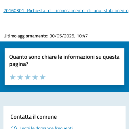
20160301_Richiesta_di_riconoscimento_di_uno_stabilimento
Ultimo aggiornamento:
30/05/2025, 10:47
Quanto sono chiare le informazioni su questa
pagina?
Valuta la chiarezza delle informazioni (da 1 a 5 stelle)
Seleziona il numero di stelle per valutare la chiarezza delle i
Valuta 1 stelle su 5
Valuta 2 stelle su 5
Valuta 3 stelle su 5
Valuta 4 stelle su 5
Valuta 5 stelle su 5
Contatta il comune
Leggi le domande frequenti