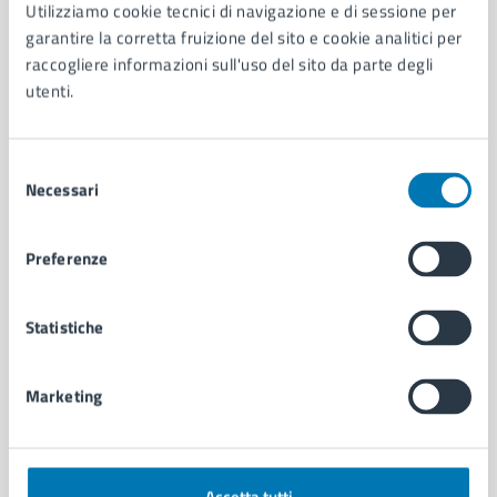
AMMINISTRAZIONE
Utilizziamo cookie tecnici di navigazione e di sessione per
garantire la corretta fruizione del sito e cookie analitici per
Aree amministrative
raccogliere informazioni sull'uso del sito da parte degli
Organi di governo
utenti.
Municipalità
Uffici
Enti e fondazioni
Selezione
Politici
Necessari
del
Personale amministrativo
consenso
Documenti e dati
Intranet, posta aziendale e protocollo
Preferenze
Statistiche
CATEGORIE DI SERVIZIO
Ambiente
Anagrafe e stato civile
Marketing
Autorizzazioni
Cultura e tempo libero
Documenti e certificati
Educazione e formazione