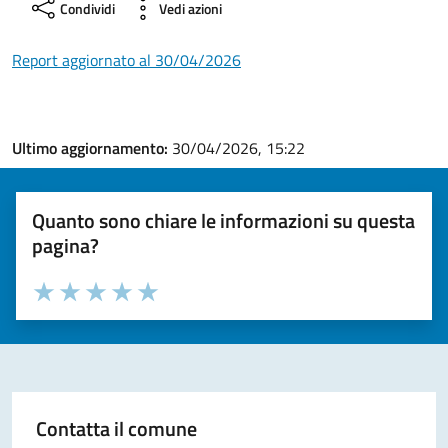
Condividi
Vedi azioni
Report aggiornato al 30/04/2026
Ultimo aggiornamento:
30/04/2026, 15:22
Quanto sono chiare le informazioni su questa
pagina?
Valuta la chiarezza delle informazioni (da 1 a 5 stelle)
Seleziona il numero di stelle per valutare la chiarezza delle i
Valuta 1 stelle su 5
Valuta 2 stelle su 5
Valuta 3 stelle su 5
Valuta 4 stelle su 5
Valuta 5 stelle su 5
Contatta il comune