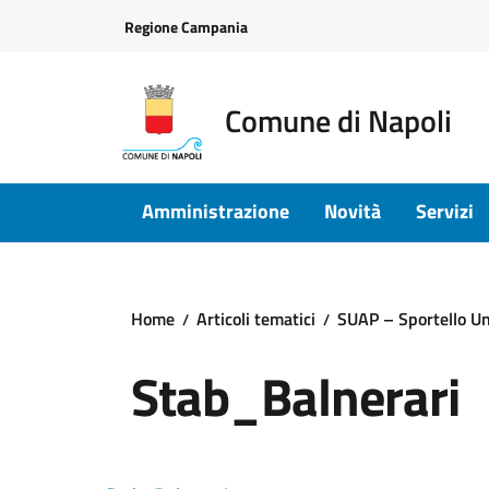
Vai ai contenuti
Vai al footer
Regione Campania
Comune di Napoli
Amministrazione
Novità
Servizi
Home
Articoli tematici
SUAP – Sportello Un
Stab_Balnerari