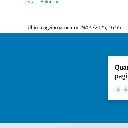
Stab_Balnerari
Ultimo aggiornamento:
29/05/2025, 16:55
Quan
pagi
Valuta la
Selezi
Valuta 
Val