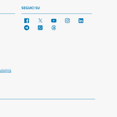
SEGUICI SU
Facebook
X
YouTube
Instagram
LinkedIn
Telegram
WhatsApp
Threads
ibilità