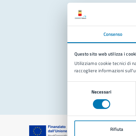
Con
Consenso
Questo sito web utilizza i cook
Utilizziamo cookie tecnici di n
raccogliere informazioni sull'u
Pro
Selezione
Necessari
del
consenso
Rifiuta
Comune di Na