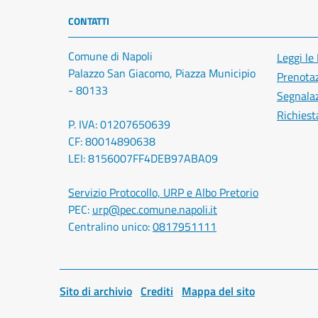
CONTATTI
Comune di Napoli
Leggi le
Palazzo San Giacomo, Piazza Municipio
Prenota
- 80133
Segnalaz
Richiest
P. IVA: 01207650639
CF: 80014890638
LEI: 8156007FF4DEB97ABA09
Servizio Protocollo, URP e Albo Pretorio
PEC:
urp@pec.comune.napoli.it
Centralino unico:
0817951111
Sito di archivio
Crediti
Mappa del sito