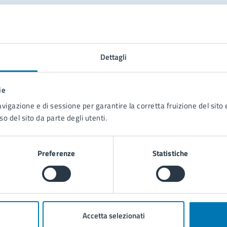
tatta il comune
Leggi le domande frequenti
Dettagli
Richiedi assistenza
ie
Prenota appuntamento
avigazione e di sessione per garantire la corretta fruizione del sito e
so del sito da parte degli utenti.
blemi in città
Segnala disservizio
Preferenze
Statistiche
Accetta selezionati
poli