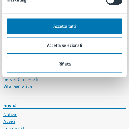
Marketing
CATEGORIE DI SERVIZIO
Ambiente
Anagrafe e stato civile
Accetta tutti
Autorizzazioni
Cultura e tempo libero
Documenti e certificati
Accetta selezionati
Educazione e formazione
Giustizia e sicurezza pubblica
Rifiuta
Imprese e commercio
Salute, benessere e assistenza
Servizi Cimiteriali
Vita lavorativa
NOVITÀ
Notizie
Avvisi
Comunicati