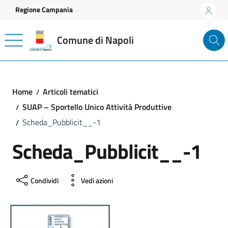
Vai ai contenuti
Vai al footer
Regione Campania
Comune di Napoli
Home
Articoli tematici
SUAP – Sportello Unico Attività Produttive
Scheda_Pubblicit__-1
Scheda_Pubblicit__-1
Condividi
Vedi azioni