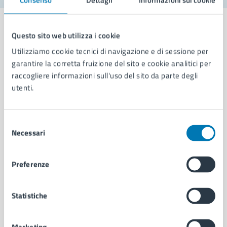
Questo sito web utilizza i cookie
Utilizziamo cookie tecnici di navigazione e di sessione per
Comune di Napoli
garantire la corretta fruizione del sito e cookie analitici per
raccogliere informazioni sull'uso del sito da parte degli
utenti.
AMMINISTRAZIONE
Aree amministrative
Organi di governo
Selezione
Necessari
Municipalità
del
Uffici
consenso
Enti e fondazioni
Preferenze
Politici
Personale amministrativo
Documenti e dati
Statistiche
Intranet, posta aziendale e protocollo