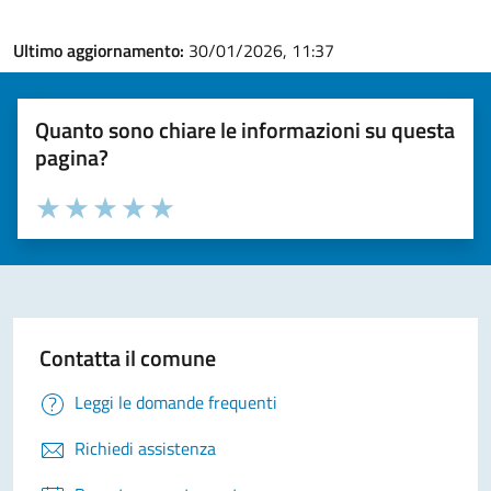
Ultimo aggiornamento:
30/01/2026, 11:37
Quanto sono chiare le informazioni su questa
pagina?
Valuta la chiarezza delle informazioni (da 1 a 5 stelle)
Seleziona il numero di stelle per valutare la chiarezza delle i
Valuta 1 stelle su 5
Valuta 2 stelle su 5
Valuta 3 stelle su 5
Valuta 4 stelle su 5
Valuta 5 stelle su 5
Contatta il comune
Leggi le domande frequenti
Richiedi assistenza