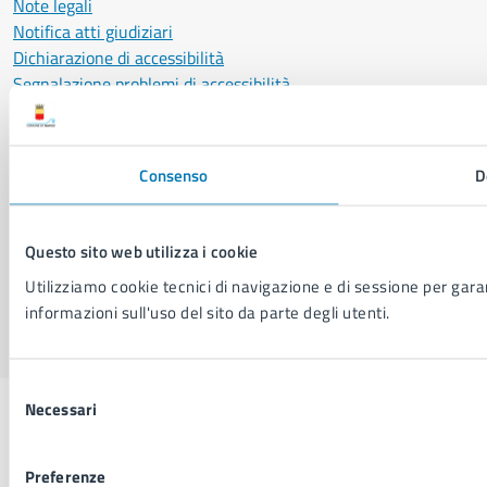
Note legali
Notifica atti giudiziari
Dichiarazione di accessibilità
Segnalazione problemi di accessibilità
Piano di miglioramento del sito
Consenso
D
SEGUICI SU
Facebook
X
YouTube
Instagram
LinkedIn
Telegram
WhatsApp
Threa
Questo sito web utilizza i cookie
Utilizziamo cookie tecnici di navigazione e di sessione per garant
Sito di archivio
Crediti
Mappa del sito
informazioni sull'uso del sito da parte degli utenti.
Selezione
Necessari
del
consenso
Preferenze