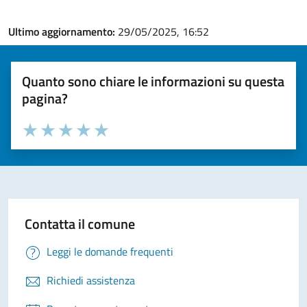
Ultimo aggiornamento:
29/05/2025, 16:52
Quanto sono chiare le informazioni su questa
pagina?
Valuta la chiarezza delle informazioni (da 1 a 5 stelle)
Seleziona il numero di stelle per valutare la chiarezza delle i
Valuta 1 stelle su 5
Valuta 2 stelle su 5
Valuta 3 stelle su 5
Valuta 4 stelle su 5
Valuta 5 stelle su 5
Contatta il comune
Leggi le domande frequenti
Richiedi assistenza