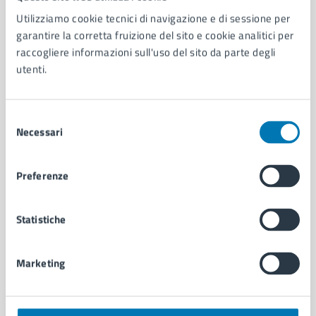
Utilizziamo cookie tecnici di navigazione e di sessione per
AMMINISTRAZIONE
garantire la corretta fruizione del sito e cookie analitici per
Aree amministrative
raccogliere informazioni sull'uso del sito da parte degli
Organi di governo
utenti.
Municipalità
Uffici
Enti e fondazioni
Selezione
Politici
Necessari
del
Personale amministrativo
consenso
Documenti e dati
Preferenze
Intranet, posta aziendale e protocollo
Statistiche
CATEGORIE DI SERVIZIO
Ambiente
Marketing
Anagrafe e stato civile
Autorizzazioni
Cultura e tempo libero