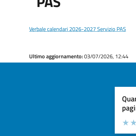
PAS
Verbale calendari 2026-2027 Servizio PAS
Ultimo aggiornamento:
03/07/2026, 12:44
Quan
pagi
Valuta la
Selezi
Valuta 
Val