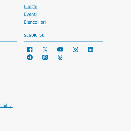
Luoghi
Eventi
Elenco libri
SEGUICI SU
Facebook
X
YouTube
Instagram
LinkedIn
Telegram
WhatsApp
Threads
ibilità