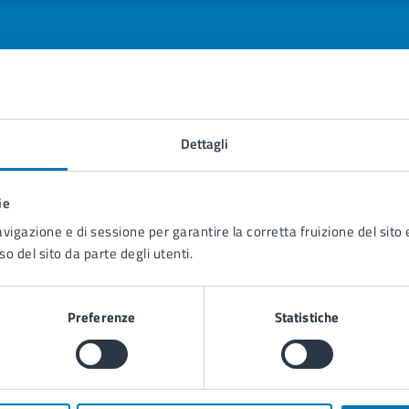
tatta il comune
Dettagli
Leggi le domande frequenti
ie
Richiedi assistenza
avigazione e di sessione per garantire la corretta fruizione del sito e
so del sito da parte degli utenti.
Prenota appuntamento
blemi in città
Preferenze
Statistiche
Segnala disservizio