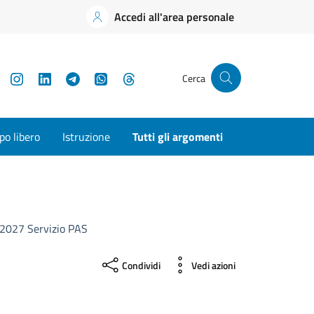
Accedi all'area personale
YouTube
Instagram
LinkedIn
Telegram
WhatsApp
Threads
Cerca
o libero
Istruzione
Tutti gli argomenti
-2027 Servizio PAS
Condividi
Vedi azioni