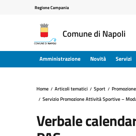
Vai ai contenuti
Vai al footer
Regione Campania
Comune di Napoli
Amministrazione
Novità
Servizi
Home
Articoli tematici
Sport
Promozione 
Servizio Promozione Attività Sportive – Modal
Verbale calenda