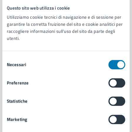
Questo sito web utilizza i cookie
Comune di Napoli
Utilizziamo cookie tecnici di navigazione e di sessione per
garantire la corretta fruizione del sito e cookie analitici per
AMMINISTRAZIONE
raccogliere informazioni sull'uso del sito da parte degli
utenti.
Aree amministrative
Organi di governo
Municipalità
Selezione
Uffici
Necessari
del
Enti e fondazioni
consenso
Politici
Personale amministrativo
Preferenze
Documenti e dati
Intranet, posta aziendale e protocollo
Statistiche
CATEGORIE DI SERVIZIO
Marketing
Ambiente
Anagrafe e stato civile