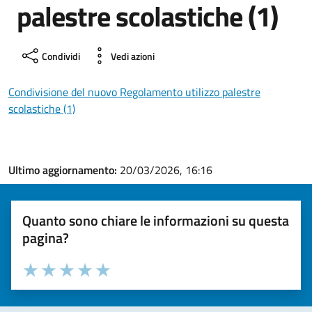
palestre scolastiche (1)
Condividi
Vedi azioni
Condivisione del nuovo Regolamento utilizzo palestre
scolastiche (1)
Ultimo aggiornamento:
20/03/2026, 16:16
Quanto sono chiare le informazioni su questa
pagina?
Valuta la chiarezza delle informazioni (da 1 a 5 stelle)
Seleziona il numero di stelle per valutare la chiarezza delle i
Valuta 1 stelle su 5
Valuta 2 stelle su 5
Valuta 3 stelle su 5
Valuta 4 stelle su 5
Valuta 5 stelle su 5