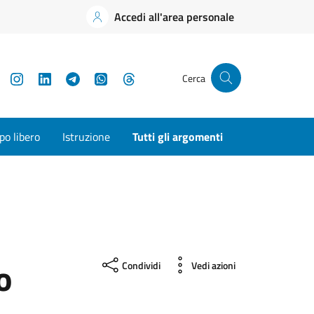
Accedi all'area personale
YouTube
Instagram
LinkedIn
Telegram
WhatsApp
Threads
Cerca
o libero
Istruzione
Tutti gli argomenti
o
Condividi
Vedi azioni