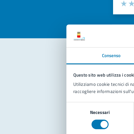
Valuta la
Selezi
Valuta 
Val
Consenso
Con
Questo sito web utilizza i cook
Utilizziamo cookie tecnici di n
raccogliere informazioni sull'u
Selezione
Necessari
del
Pro
consenso