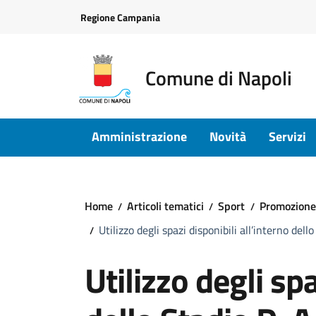
Vai ai contenuti
Vai al footer
Regione Campania
Comune di Napoli
Amministrazione
Novità
Servizi
Home
Articoli tematici
Sport
Promozione 
Utilizzo degli spazi disponibili all’interno d
Utilizzo degli spa