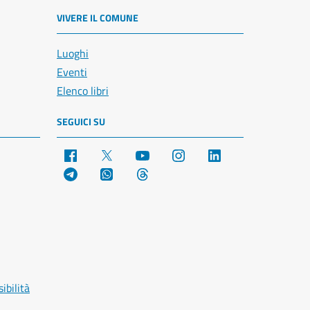
VIVERE IL COMUNE
Luoghi
Eventi
Elenco libri
SEGUICI SU
Facebook
X
YouTube
Instagram
LinkedIn
Telegram
WhatsApp
Threads
ibilità