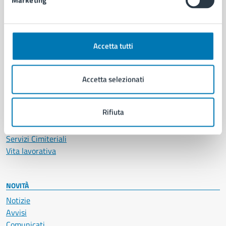
Marketing
CATEGORIE DI SERVIZIO
Ambiente
Anagrafe e stato civile
Accetta tutti
Autorizzazioni
Cultura e tempo libero
Documenti e certificati
Accetta selezionati
Educazione e formazione
Giustizia e sicurezza pubblica
Rifiuta
Imprese e commercio
Salute, benessere e assistenza
Servizi Cimiteriali
Vita lavorativa
NOVITÀ
Notizie
Avvisi
Comunicati