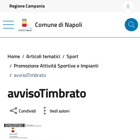
Vai ai contenuti
Vai al footer
Regione Campania
Comune di Napoli
Home
Articoli tematici
Sport
Promozione Attività Sportive e Impianti
avvisoTimbrato
avvisoTimbrato
Condividi
Vedi azioni