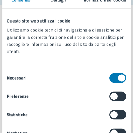
Questo sito web utilizza i cookie
Utilizziamo cookie tecnici di navigazione e di sessione per
Comune di Napoli
garantire la corretta fruizione del sito e cookie analitici per
raccogliere informazioni sull'uso del sito da parte degli
utenti.
AMMINISTRAZIONE
Aree amministrative
Organi di governo
Selezione
Necessari
Municipalità
del
Uffici
consenso
Enti e fondazioni
Preferenze
Politici
Personale amministrativo
Documenti e dati
Statistiche
Intranet, posta aziendale e protocollo