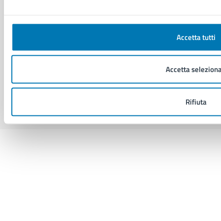
Piano di miglioramento del sito
Accetta tutti
SEGUICI SU
Facebook
X
YouTube
Instagram
LinkedIn
Telegram
WhatsApp
Threa
Accetta seleziona
Sito di archivio
Crediti
Mappa del sito
Rifiuta