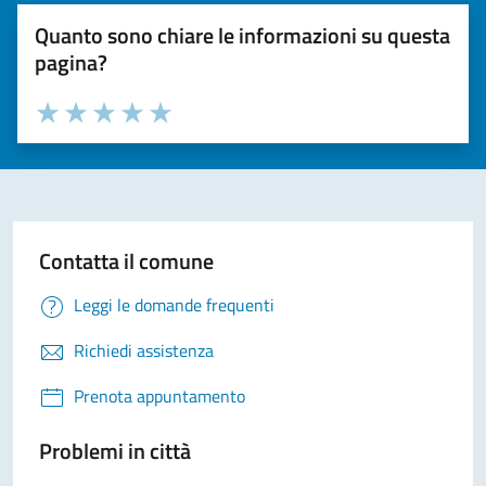
Quanto sono chiare le informazioni su questa
pagina?
Valuta la chiarezza delle informazioni (da 1 a 5 stelle)
Seleziona il numero di stelle per valutare la chiarezza delle i
Valuta 1 stelle su 5
Valuta 2 stelle su 5
Valuta 3 stelle su 5
Valuta 4 stelle su 5
Valuta 5 stelle su 5
Contatta il comune
Leggi le domande frequenti
Richiedi assistenza
Prenota appuntamento
Problemi in città