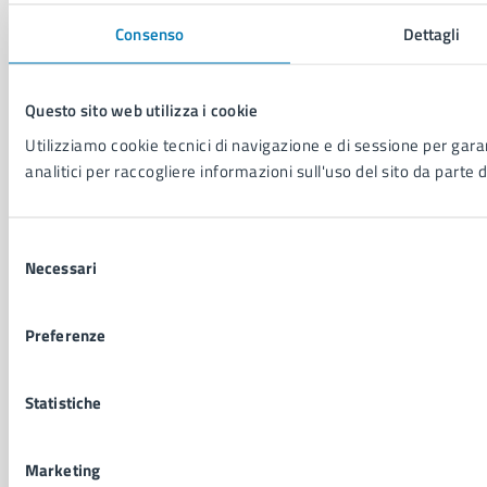
CF: 80014890638
Consenso
Dettagli
LEI: 8156007FF4DEB97ABA09
Servizio Protocollo, URP e Albo Pretorio
Questo sito web utilizza i cookie
PEC:
urp@pec.comune.napoli.it
Utilizziamo cookie tecnici di navigazione e di sessione per garan
Centralino unico:
0817951111
analitici per raccogliere informazioni sull'uso del sito da parte d
Leggi le FAQ
Prenotazione appuntamento
Segnalazione disservizio
Selezione
Necessari
Richiesta assistenza
del
Amministrazione trasparente
consenso
Informativa privacy
Preferenze
Cookie Policy
Social Media Policy
Note legali
Statistiche
Notifica atti giudiziari
Dichiarazione di accessibilità
Marketing
Segnalazione problemi di accessibilità