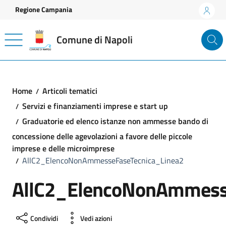
Vai ai contenuti
Vai al footer
Regione Campania
Comune di Napoli
Home
Articoli tematici
Servizi e finanziamenti imprese e start up
Graduatorie ed elenco istanze non ammesse bando di
concessione delle agevolazioni a favore delle piccole
imprese e delle microimprese
AllC2_ElencoNonAmmesseFaseTecnica_Linea2
AllC2_ElencoNonAmmesse
Condividi
Vedi azioni