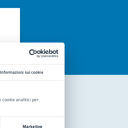
azioni
Informazioni sui cookie
 cookie analitici per
Marketing