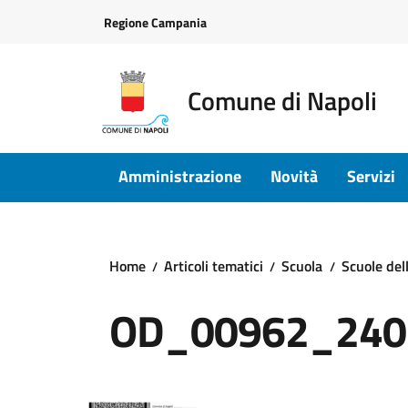
Vai ai contenuti
Vai al footer
Regione Campania
Comune di Napoli
Amministrazione
Novità
Servizi
Home
Articoli tematici
Scuola
Scuole dell
OD_00962_240