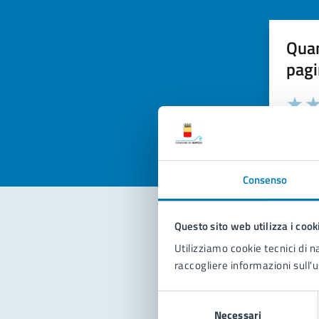
Quan
pagi
Valuta la
Selezi
Valuta 
Val
Consenso
Questo sito web utilizza i cook
Con
Utilizziamo cookie tecnici di n
raccogliere informazioni sull'u
Selezione
Necessari
del