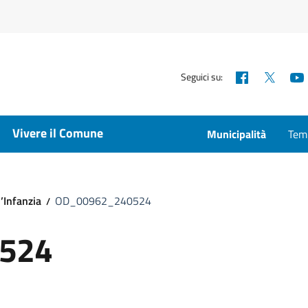
Facebook
X
Seguici su:
Vivere il Comune
Municipalità
Temp
’Infanzia
OD_00962_240524
524