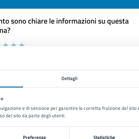
to sono chiare le informazioni su questa
na?
 chiarezza delle informazioni (da 1 a 5 stelle)
ona il numero di stelle per valutare la chiarezza delle inform
1 stelle su 5
uta 2 stelle su 5
Valuta 3 stelle su 5
Valuta 4 stelle su 5
Valuta 5 stelle su 5
Dettagli
ie
tatta il comune
avigazione e di sessione per garantire la corretta fruizione del sito e
so del sito da parte degli utenti.
Leggi le domande frequenti
Richiedi assistenza
Preferenze
Statistiche