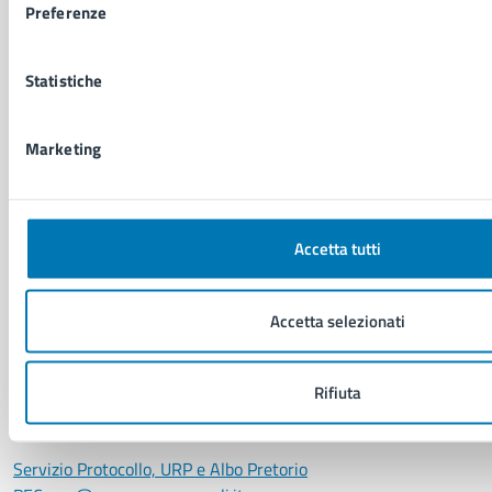
Preferenze
Comunicati stampa del Consiglio Comunale
Statistiche
VIVERE IL COMUNE
Luoghi
Marketing
Eventi
Elenco libri
Accetta tutti
CONTATTI
Comune di Napoli
Palazzo San Giacomo, Piazza Municipio - 80133
Accetta selezionati
P. IVA: 01207650639
CF: 80014890638
Rifiuta
LEI: 8156007FF4DEB97ABA09
Servizio Protocollo, URP e Albo Pretorio