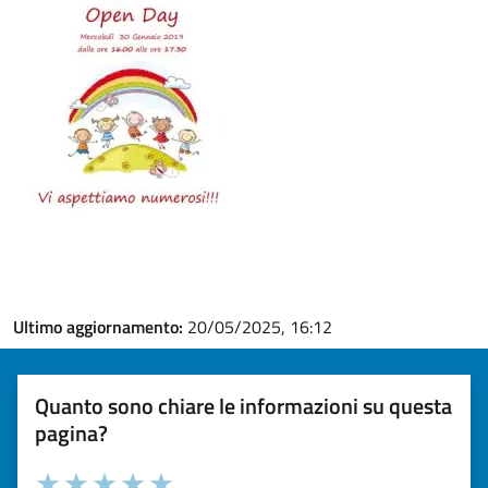
Ultimo aggiornamento:
20/05/2025, 16:12
Quanto sono chiare le informazioni su questa
pagina?
Valuta la chiarezza delle informazioni (da 1 a 5 stelle)
Seleziona il numero di stelle per valutare la chiarezza delle i