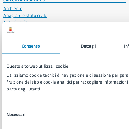
Ambiente
Anagrafe e stato civile
Autorizzazioni
Cultura e tempo libero
Documenti e certificati
Educazione e formazione
Consenso
Dettagli
In
Giustizia e sicurezza pubblica
Imprese e commercio
Salute, benessere e assistenza
Questo sito web utilizza i cookie
Servizi Cimiteriali
Utilizziamo cookie tecnici di navigazione e di sessione per garan
Vita lavorativa
fruizione del sito e cookie analitici per raccogliere informazioni 
parte degli utenti.
NOVITÀ
Notizie
Selezione
Avvisi
Necessari
del
Comunicati
consenso
Comunicati stampa della Giunta Comunale