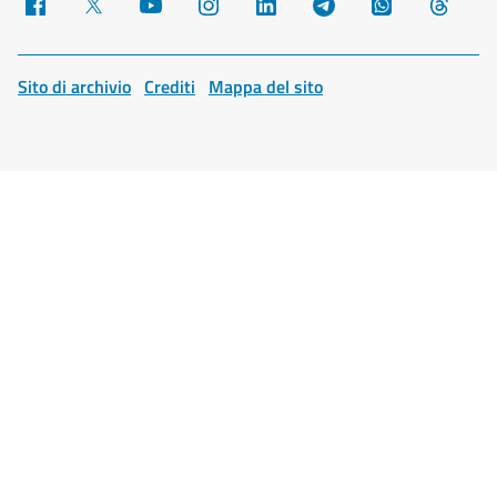
Facebook
X
YouTube
Instagram
LinkedIn
Telegram
WhatsApp
Threa
Sito di archivio
Crediti
Mappa del sito