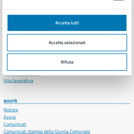
Ambiente
Anagrafe e stato civile
Accetta tutti
Autorizzazioni
Cultura e tempo libero
Documenti e certificati
Accetta selezionati
Educazione e formazione
Giustizia e sicurezza pubblica
Imprese e commercio
Rifiuta
Salute, benessere e assistenza
Servizi Cimiteriali
Vita lavorativa
NOVITÀ
Notizie
Avvisi
Comunicati
Comunicati stampa della Giunta Comunale