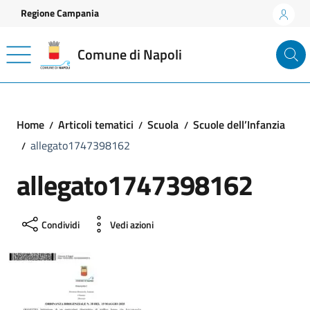
Vai ai contenuti
Vai al footer
Regione Campania
Comune di Napoli
Home
Articoli tematici
Scuola
Scuole dell’Infanzia
allegato1747398162
allegato1747398162
Condividi
Vedi azioni