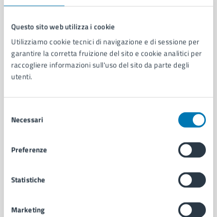
Questo sito web utilizza i cookie
Utilizziamo cookie tecnici di navigazione e di sessione per
Comune di Napoli
garantire la corretta fruizione del sito e cookie analitici per
raccogliere informazioni sull'uso del sito da parte degli
utenti.
AMMINISTRAZIONE
Aree amministrative
Organi di governo
Selezione
Municipalità
Necessari
del
Uffici
consenso
Enti e fondazioni
Politici
Preferenze
Personale amministrativo
Documenti e dati
Statistiche
Intranet, posta aziendale e protocollo
Marketing
CATEGORIE DI SERVIZIO