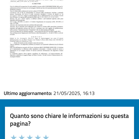
Ultimo aggiornamento:
21/05/2025, 16:13
Quanto sono chiare le informazioni su questa
pagina?
Valuta la chiarezza delle informazioni (da 1 a 5 stelle)
Seleziona il numero di stelle per valutare la chiarezza delle i