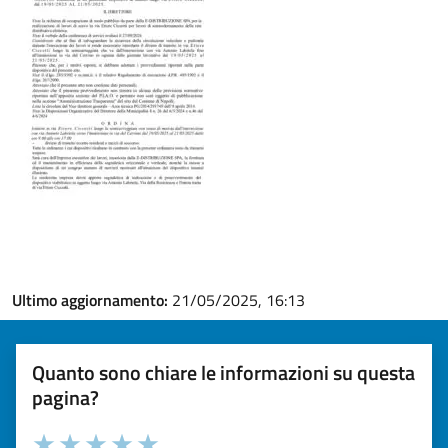
Ultimo aggiornamento:
21/05/2025, 16:13
Quanto sono chiare le informazioni su questa
pagina?
Valuta la chiarezza delle informazioni (da 1 a 5 stelle)
Seleziona il numero di stelle per valutare la chiarezza delle i