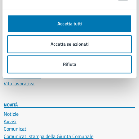
Ambiente
Anagrafe e stato civile
Accetta tutti
Autorizzazioni
Cultura e tempo libero
Documenti e certificati
Accetta selezionati
Educazione e formazione
Giustizia e sicurezza pubblica
Imprese e commercio
Rifiuta
Salute, benessere e assistenza
Servizi Cimiteriali
Vita lavorativa
NOVITÀ
Notizie
Avvisi
Comunicati
Comunicati stampa della Giunta Comunale