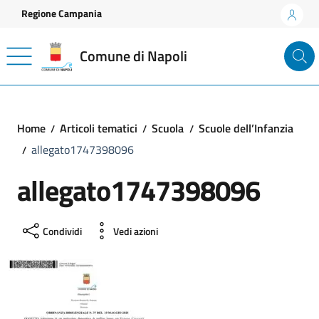
Vai ai contenuti
Vai al footer
Regione Campania
Comune di Napoli
Home
Articoli tematici
Scuola
Scuole dell’Infanzia
allegato1747398096
allegato1747398096
Condividi
Vedi azioni