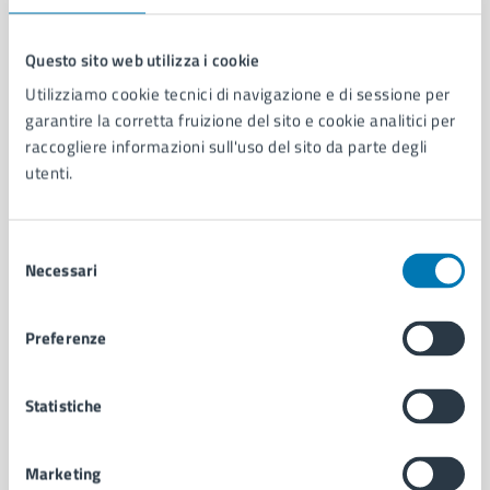
Questo sito web utilizza i cookie
Utilizziamo cookie tecnici di navigazione e di sessione per
Comune di Napoli
garantire la corretta fruizione del sito e cookie analitici per
raccogliere informazioni sull'uso del sito da parte degli
utenti.
AMMINISTRAZIONE
Aree amministrative
Organi di governo
Selezione
Municipalità
Necessari
del
Uffici
consenso
Enti e fondazioni
Politici
Preferenze
Personale amministrativo
Documenti e dati
Statistiche
Intranet, posta aziendale e protocollo
Marketing
CATEGORIE DI SERVIZIO