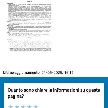
Ultimo aggiornamento:
21/05/2025, 16:15
Quanto sono chiare le informazioni su questa
pagina?
Valuta la chiarezza delle informazioni (da 1 a 5 stelle)
Seleziona il numero di stelle per valutare la chiarezza delle i