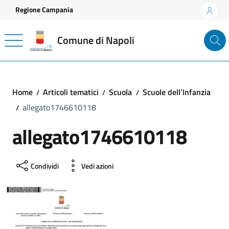
Vai ai contenuti
Vai al footer
Regione Campania
Comune di Napoli
Home
Articoli tematici
Scuola
Scuole dell’Infanzia
allegato1746610118
allegato1746610118
Condividi
Vedi azioni