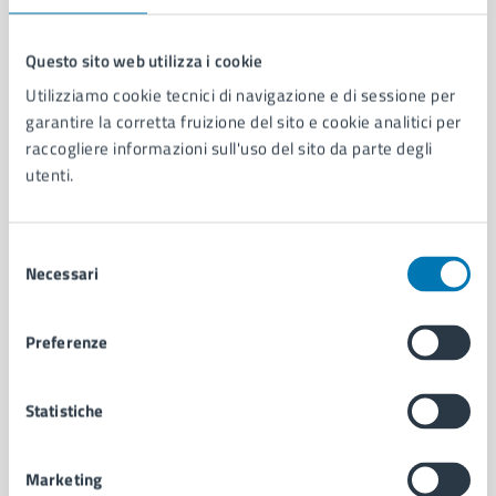
Questo sito web utilizza i cookie
Utilizziamo cookie tecnici di navigazione e di sessione per
Comune di Napoli
garantire la corretta fruizione del sito e cookie analitici per
raccogliere informazioni sull'uso del sito da parte degli
utenti.
AMMINISTRAZIONE
Aree amministrative
Organi di governo
Selezione
Municipalità
Necessari
del
Uffici
consenso
Enti e fondazioni
Politici
Preferenze
Personale amministrativo
Documenti e dati
Statistiche
Intranet, posta aziendale e protocollo
Marketing
CATEGORIE DI SERVIZIO