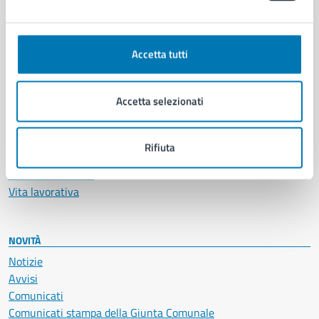
Ambiente
Anagrafe e stato civile
Accetta tutti
Autorizzazioni
Cultura e tempo libero
Documenti e certificati
Accetta selezionati
Educazione e formazione
Giustizia e sicurezza pubblica
Imprese e commercio
Rifiuta
Salute, benessere e assistenza
Servizi Cimiteriali
Vita lavorativa
NOVITÀ
Notizie
Avvisi
Comunicati
Comunicati stampa della Giunta Comunale