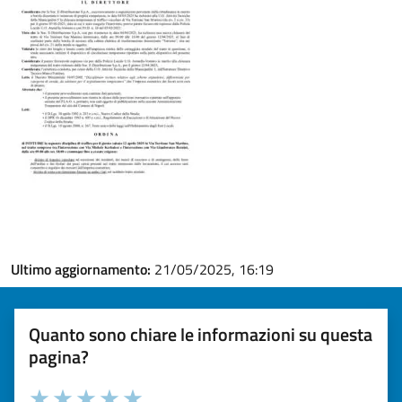
Ultimo aggiornamento:
21/05/2025, 16:19
Quanto sono chiare le informazioni su questa
pagina?
Valuta la chiarezza delle informazioni (da 1 a 5 stelle)
Seleziona il numero di stelle per valutare la chiarezza delle i