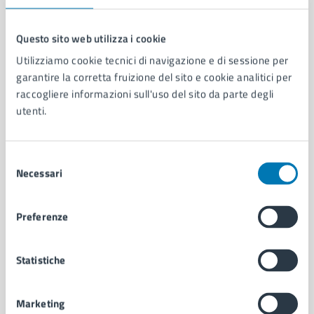
Questo sito web utilizza i cookie
Utilizziamo cookie tecnici di navigazione e di sessione per
Comune di Napoli
garantire la corretta fruizione del sito e cookie analitici per
raccogliere informazioni sull'uso del sito da parte degli
utenti.
AMMINISTRAZIONE
Aree amministrative
Organi di governo
Selezione
Municipalità
Necessari
del
Uffici
consenso
Enti e fondazioni
Politici
Preferenze
Personale amministrativo
Documenti e dati
Statistiche
Intranet, posta aziendale e protocollo
Marketing
CATEGORIE DI SERVIZIO