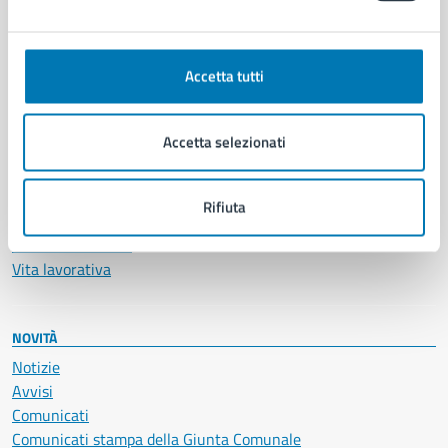
Ambiente
Anagrafe e stato civile
Accetta tutti
Autorizzazioni
Cultura e tempo libero
Documenti e certificati
Accetta selezionati
Educazione e formazione
Giustizia e sicurezza pubblica
Imprese e commercio
Rifiuta
Salute, benessere e assistenza
Servizi Cimiteriali
Vita lavorativa
NOVITÀ
Notizie
Avvisi
Comunicati
Comunicati stampa della Giunta Comunale