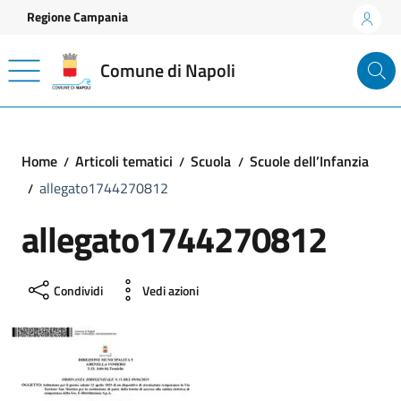
Vai ai contenuti
Vai al footer
Regione Campania
Comune di Napoli
Home
Articoli tematici
Scuola
Scuole dell’Infanzia
allegato1744270812
allegato1744270812
Condividi
Vedi azioni