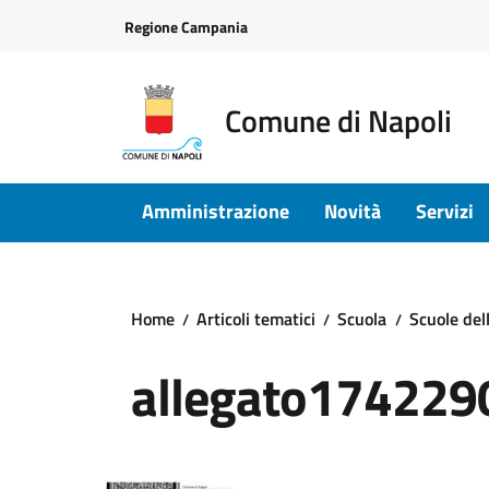
Vai ai contenuti
Vai al footer
Regione Campania
Comune di Napoli
Amministrazione
Novità
Servizi
Home
Articoli tematici
Scuola
Scuole dell
allegato174229