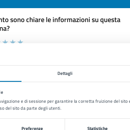
to sono chiare le informazioni su questa
na?
 chiarezza delle informazioni (da 1 a 5 stelle)
ona il numero di stelle per valutare la chiarezza delle inform
1 stelle su 5
uta 2 stelle su 5
Valuta 3 stelle su 5
Valuta 4 stelle su 5
Valuta 5 stelle su 5
Dettagli
ie
tatta il comune
avigazione e di sessione per garantire la corretta fruizione del sito e
so del sito da parte degli utenti.
Leggi le domande frequenti
Richiedi assistenza
Preferenze
Statistiche