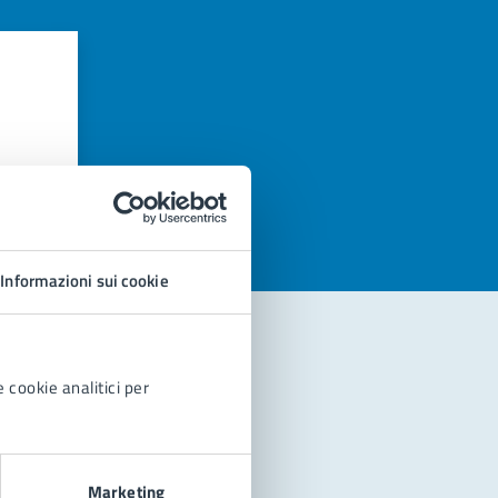
azioni
Informazioni sui cookie
 cookie analitici per
Marketing