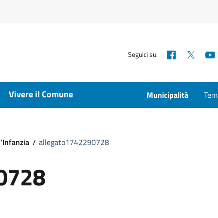
Facebook
X
Seguici su:
Vivere il Comune
Municipalità
Temp
’Infanzia
allegato1742290728
0728