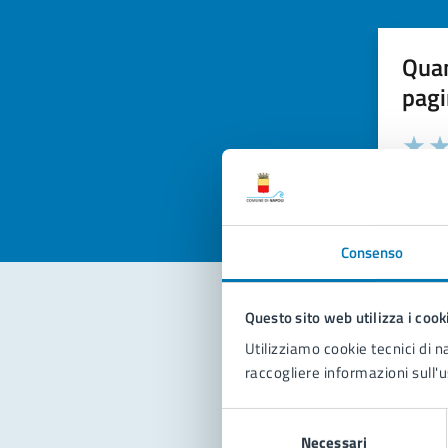
Quan
pagi
Valuta la
Selezi
Valuta 
Val
Consenso
Questo sito web utilizza i cook
Con
Utilizziamo cookie tecnici di n
raccogliere informazioni sull'u
Selezione
Necessari
del