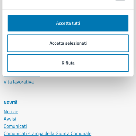
Ambiente
Anagrafe e stato civile
Accetta tutti
Autorizzazioni
Cultura e tempo libero
Documenti e certificati
Accetta selezionati
Educazione e formazione
Giustizia e sicurezza pubblica
Imprese e commercio
Rifiuta
Salute, benessere e assistenza
Servizi Cimiteriali
Vita lavorativa
NOVITÀ
Notizie
Avvisi
Comunicati
Comunicati stampa della Giunta Comunale