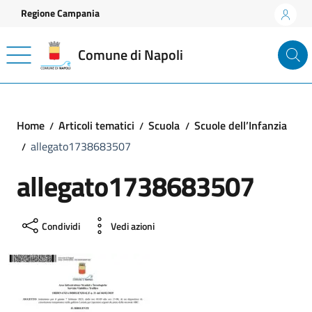
Vai ai contenuti
Vai al footer
Regione Campania
Comune di Napoli
Home
Articoli tematici
Scuola
Scuole dell’Infanzia
allegato1738683507
allegato1738683507
Condividi
Vedi azioni