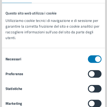
Questo sito web utilizza i cookie
Utilizziamo cookie tecnici di navigazione e di sessione per
Comune di Napoli
garantire la corretta fruizione del sito e cookie analitici per
raccogliere informazioni sull'uso del sito da parte degli
utenti.
AMMINISTRAZIONE
Aree amministrative
Organi di governo
Selezione
Municipalità
Necessari
del
Uffici
consenso
Enti e fondazioni
Politici
Preferenze
Personale amministrativo
Documenti e dati
Statistiche
Intranet, posta aziendale e protocollo
Marketing
CATEGORIE DI SERVIZIO