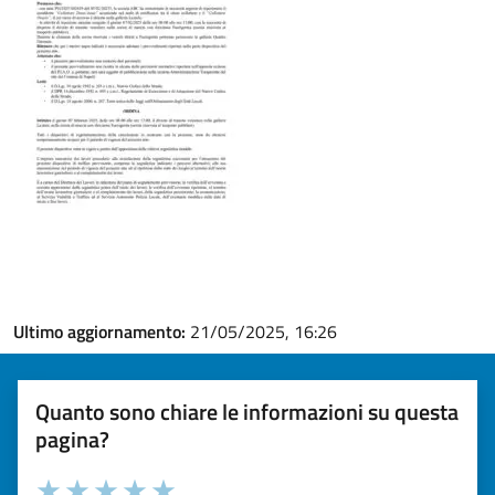
Ultimo aggiornamento:
21/05/2025, 16:26
Quanto sono chiare le informazioni su questa
pagina?
Valuta la chiarezza delle informazioni (da 1 a 5 stelle)
Seleziona il numero di stelle per valutare la chiarezza delle i