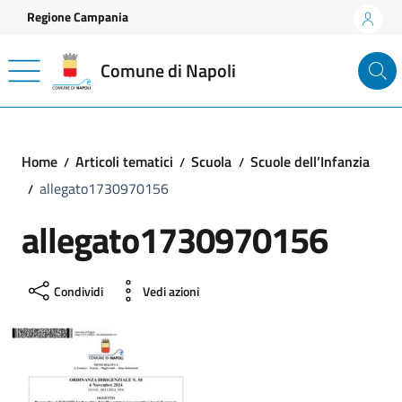
Vai ai contenuti
Vai al footer
Regione Campania
Comune di Napoli
Home
Articoli tematici
Scuola
Scuole dell’Infanzia
allegato1730970156
allegato1730970156
Condividi
Vedi azioni