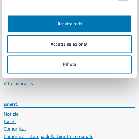
Ambiente
Anagrafe e stato civile
Accetta tutti
Autorizzazioni
Cultura e tempo libero
Documenti e certificati
Accetta selezionati
Educazione e formazione
Giustizia e sicurezza pubblica
Imprese e commercio
Rifiuta
Salute, benessere e assistenza
Servizi Cimiteriali
Vita lavorativa
NOVITÀ
Notizie
Avvisi
Comunicati
Comunicati stampa della Giunta Comunale