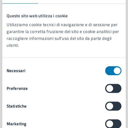
Questo sito web utilizza i cookie
Utilizziamo cookie tecnici di navigazione e di sessione per
Comune di Napoli
garantire la corretta fruizione del sito e cookie analitici per
raccogliere informazioni sull'uso del sito da parte degli
utenti.
AMMINISTRAZIONE
Aree amministrative
Organi di governo
Selezione
Municipalità
Necessari
del
Uffici
consenso
Enti e fondazioni
Politici
Preferenze
Personale amministrativo
Documenti e dati
Statistiche
Intranet, posta aziendale e protocollo
Marketing
CATEGORIE DI SERVIZIO