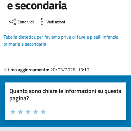
e secondaria
Condividi
Vedi azioni
Tabella dietetica per favismo priva di fave e piselli infanzia,
primaria e secondaria
Ultimo aggiornamento:
20/03/2026, 13:10
Quanto sono chiare le informazioni su questa
pagina?
Valuta la chiarezza delle informazioni (da 1 a 5 stelle)
Seleziona il numero di stelle per valutare la chiarezza delle i
Valuta 1 stelle su 5
Valuta 2 stelle su 5
Valuta 3 stelle su 5
Valuta 4 stelle su 5
Valuta 5 stelle su 5