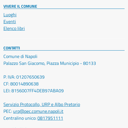
VIVERE IL COMUNE
Luoghi
Eventi
Elenco libri
CONTATTI
Comune di Napoli
Palazzo San Giacomo, Piazza Municipio - 80133
P. IVA: 01207650639
CF: 80014890638
LEI: 8156007FF4DEB97ABA09
Servizio Protocollo, URP e Albo Pretorio
PEC:
urp@pec.comune.napoli.it
Centralino unico:
0817951111