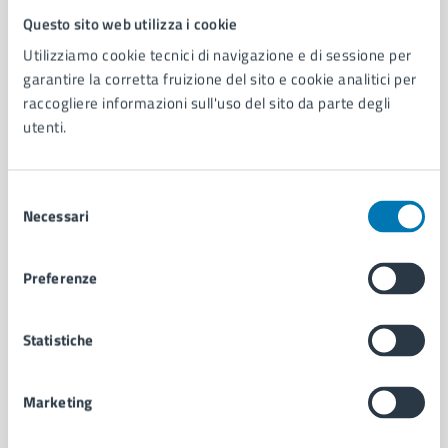
Questo sito web utilizza i cookie
Comune di Napoli
Utilizziamo cookie tecnici di navigazione e di sessione per
garantire la corretta fruizione del sito e cookie analitici per
AMMINISTRAZIONE
raccogliere informazioni sull'uso del sito da parte degli
Aree amministrative
utenti.
Organi di governo
Municipalità
Selezione
Uffici
Necessari
del
Enti e fondazioni
consenso
Politici
Personale amministrativo
Preferenze
Documenti e dati
Intranet, posta aziendale e protocollo
Statistiche
CATEGORIE DI SERVIZIO
Marketing
Ambiente
Anagrafe e stato civile