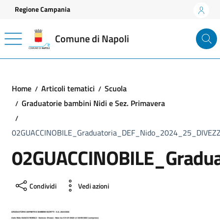
Vai ai contenuti
Vai al footer
Regione Campania
Comune di Napoli
Home
Articoli tematici
Scuola
Graduatorie bambini Nidi e Sez. Primavera
02GUACCINOBILE_Graduatoria_DEF_Nido_2024_25_DIVEZZ
02GUACCINOBILE_Gradua
Condividi
Vedi azioni