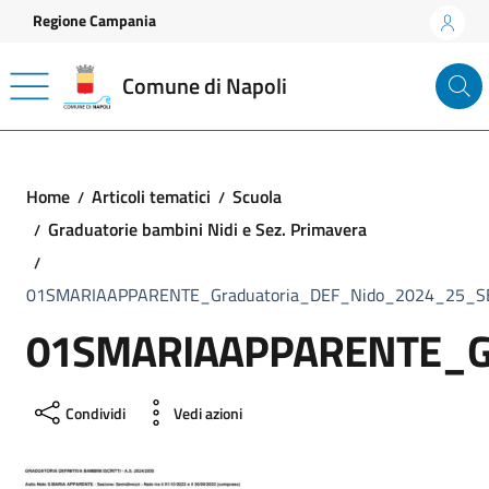
Vai ai contenuti
Vai al footer
Regione Campania
Comune di Napoli
Home
Articoli tematici
Scuola
Graduatorie bambini Nidi e Sez. Primavera
01SMARIAAPPARENTE_Graduatoria_DEF_Nido_2024_25_SE
01SMARIAAPPARENTE_Gr
Condividi
Vedi azioni