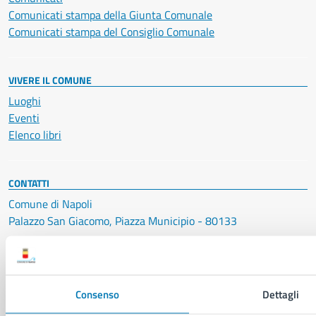
Comunicati stampa della Giunta Comunale
Comunicati stampa del Consiglio Comunale
VIVERE IL COMUNE
Luoghi
Eventi
Elenco libri
CONTATTI
Comune di Napoli
Palazzo San Giacomo, Piazza Municipio - 80133
P. IVA: 01207650639
CF: 80014890638
LEI: 8156007FF4DEB97ABA09
Consenso
Dettagli