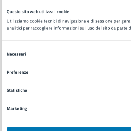
Servizio Protocollo, URP e Albo Pretorio
PEC:
urp@pec.comune.napoli.it
Questo sito web utilizza i cookie
Centralino unico:
0817951111
Utilizziamo cookie tecnici di navigazione e di sessione per garan
analitici per raccogliere informazioni sull'uso del sito da parte d
Leggi le FAQ
Prenotazione appuntamento
Segnalazione disservizio
Selezione
Richiesta assistenza
Necessari
del
Amministrazione trasparente
consenso
Informativa privacy
Cookie Policy
Preferenze
Social Media Policy
Note legali
Statistiche
Notifica atti giudiziari
Dichiarazione di accessibilità
Segnalazione problemi di accessibilità
Marketing
Piano di miglioramento del sito