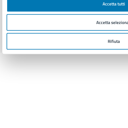
SEGUICI SU
Accetta tutti
Facebook
X
YouTube
Instagram
LinkedIn
Telegram
WhatsApp
Threa
Accetta seleziona
Sito di archivio
Crediti
Mappa del sito
Rifiuta