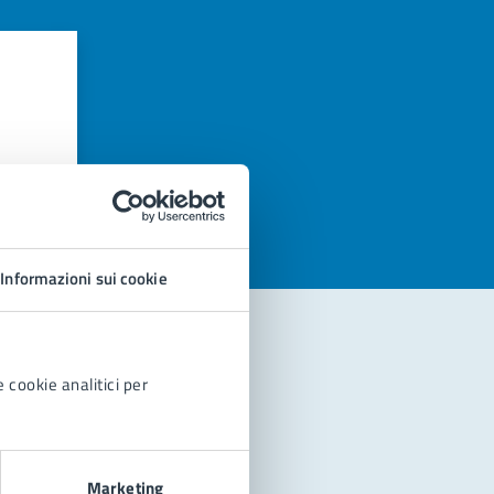
azioni
Informazioni sui cookie
 cookie analitici per
Marketing