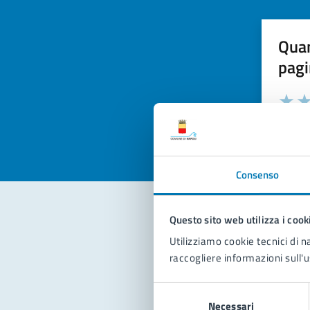
Quan
pagi
Valuta la
Selezi
Valuta 
Val
Consenso
Questo sito web utilizza i cook
Con
Utilizziamo cookie tecnici di n
raccogliere informazioni sull'u
Selezione
Necessari
del