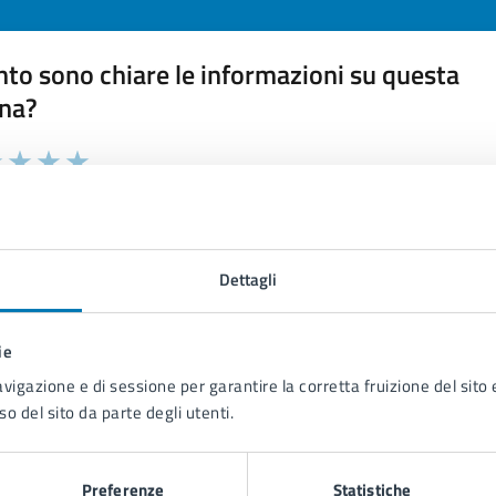
to sono chiare le informazioni su questa
na?
 chiarezza delle informazioni (da 1 a 5 stelle)
ona il numero di stelle per valutare la chiarezza delle inform
1 stelle su 5
uta 2 stelle su 5
Valuta 3 stelle su 5
Valuta 4 stelle su 5
Valuta 5 stelle su 5
Dettagli
ie
tatta il comune
avigazione e di sessione per garantire la corretta fruizione del sito e
so del sito da parte degli utenti.
Leggi le domande frequenti
Richiedi assistenza
Preferenze
Statistiche