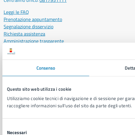
Centralino unico:
0817951111
Leggi le FAQ
Prenotazione appuntamento
Segnalazione disservizio
Richiesta assistenza
Amministrazione trasparente
Informativa privacy
Cookie Policy
Social Media Policy
Consenso
Detta
Note legali
Notifica atti giudiziari
Dichiarazione di accessibilità
Questo sito web utilizza i cookie
Segnalazione problemi di accessibilità
Utilizziamo cookie tecnici di navigazione e di sessione per garant
Piano di miglioramento del sito
raccogliere informazioni sull'uso del sito da parte degli utenti.
SEGUICI SU
Selezione
Facebook
X
YouTube
Instagram
LinkedIn
Telegram
WhatsApp
Threa
Necessari
del