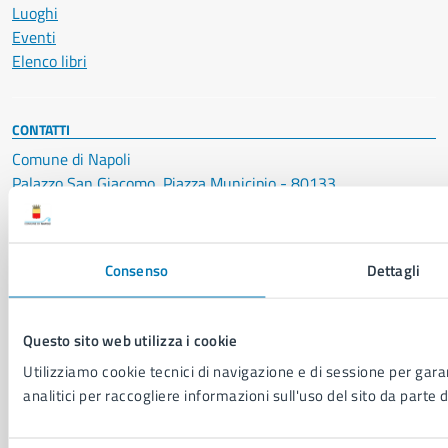
Luoghi
Eventi
Elenco libri
CONTATTI
Comune di Napoli
Palazzo San Giacomo, Piazza Municipio - 80133
P. IVA: 01207650639
CF: 80014890638
Consenso
Dettagli
LEI: 8156007FF4DEB97ABA09
Servizio Protocollo, URP e Albo Pretorio
Questo sito web utilizza i cookie
PEC:
urp@pec.comune.napoli.it
Utilizziamo cookie tecnici di navigazione e di sessione per garan
Centralino unico:
0817951111
analitici per raccogliere informazioni sull'uso del sito da parte d
Leggi le FAQ
Prenotazione appuntamento