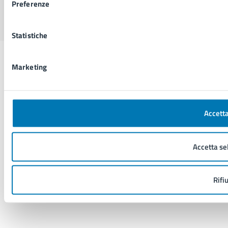
Sito di archivio
Crediti
Mappa del sito
Preferenze
Statistiche
Marketing
Accetta
Accetta se
Rifi