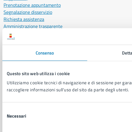
Prenotazione appuntamento
Segnalazione disservizio
Richiesta assistenza
Amministrazione trasparente
Informativa privacy
Cookie Policy
Social Media Policy
Consenso
Detta
Note legali
Notifica atti giudiziari
Dichiarazione di accessibilità
Questo sito web utilizza i cookie
Segnalazione problemi di accessibilità
Utilizziamo cookie tecnici di navigazione e di sessione per garant
Piano di miglioramento del sito
raccogliere informazioni sull'uso del sito da parte degli utenti.
SEGUICI SU
Selezione
Facebook
X
YouTube
Instagram
LinkedIn
Telegram
WhatsApp
Threa
Necessari
del
consenso