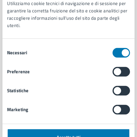
AMMINISTRAZIONE
Utilizziamo cookie tecnici di navigazione e di sessione per
garantire la corretta fruizione del sito e cookie analitici per
Aree amministrative
raccogliere informazioni sull'uso del sito da parte degli
Organi di governo
utenti.
Municipalità
Uffici
Enti e fondazioni
Selezione
Politici
Necessari
del
Personale amministrativo
consenso
Documenti e dati
Intranet, posta aziendale e protocollo
Preferenze
Statistiche
CATEGORIE DI SERVIZIO
Ambiente
Anagrafe e stato civile
Marketing
Autorizzazioni
Cultura e tempo libero
Documenti e certificati
Educazione e formazione