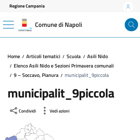
Vai ai contenuti
Vai al footer
Regione Campania
Comune di Napoli
Home
Articoli tematici
Scuola
Asili Nido
Elenco Asili Nido e Sezioni Primavera comunali
9 – Soccavo, Pianura
municipalit_9piccola
municipalit_9piccola
Condividi
Vedi azioni