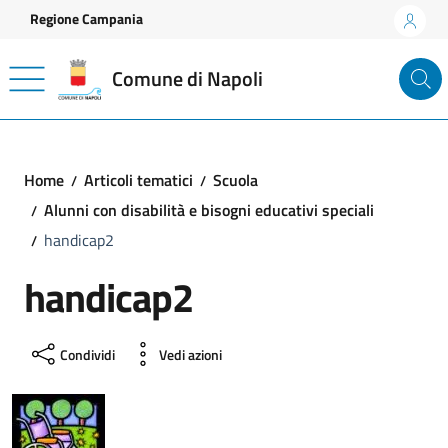
Vai ai contenuti
Vai al footer
Regione Campania
Comune di Napoli
Home
Articoli tematici
Scuola
Alunni con disabilità e bisogni educativi speciali
handicap2
handicap2
Condividi
Vedi azioni