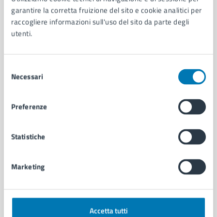
Aree amministrative
garantire la corretta fruizione del sito e cookie analitici per
Organi di governo
raccogliere informazioni sull'uso del sito da parte degli
Municipalità
utenti.
Uffici
Enti e fondazioni
Politici
Selezione
Personale amministrativo
Necessari
del
Documenti e dati
consenso
Intranet, posta aziendale e protocollo
Preferenze
CATEGORIE DI SERVIZIO
Statistiche
Ambiente
Anagrafe e stato civile
Marketing
Autorizzazioni
Cultura e tempo libero
Documenti e certificati
Educazione e formazione
Accetta tutti
Giustizia e sicurezza pubblica