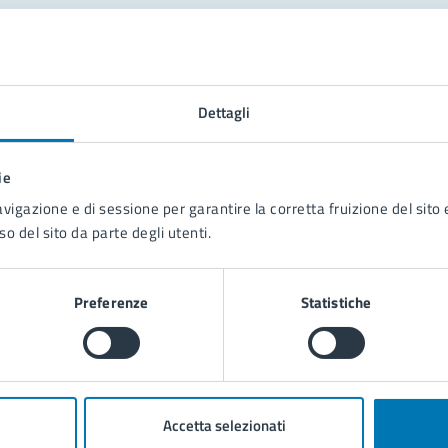
tatta il comune
Leggi le domande frequenti
Dettagli
Richiedi assistenza
ie
Prenota appuntamento
avigazione e di sessione per garantire la corretta fruizione del sito e
so del sito da parte degli utenti.
blemi in città
Segnala disservizio
Preferenze
Statistiche
Accetta selezionati
poli