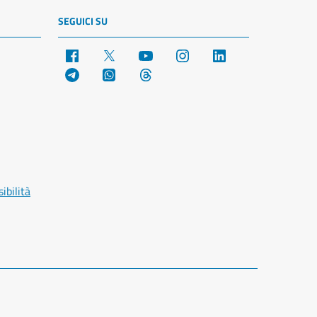
SEGUICI SU
Facebook
X
YouTube
Instagram
LinkedIn
Telegram
WhatsApp
Threads
ibilità