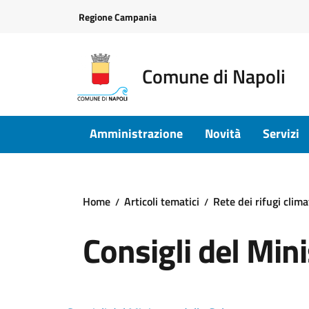
Vai ai contenuti
Vai al footer
Regione Campania
Comune di Napoli
Amministrazione
Novità
Servizi
Home
Articoli tematici
Rete dei rifugi clima
Consigli del Mini