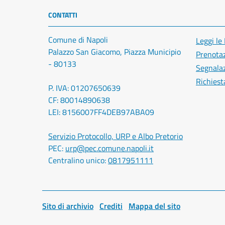
CONTATTI
Comune di Napoli
Leggi le
Palazzo San Giacomo, Piazza Municipio
Prenota
- 80133
Segnalaz
Richiest
P. IVA: 01207650639
CF: 80014890638
LEI: 8156007FF4DEB97ABA09
Servizio Protocollo, URP e Albo Pretorio
PEC:
urp@pec.comune.napoli.it
Centralino unico:
0817951111
Sito di archivio
Crediti
Mappa del sito