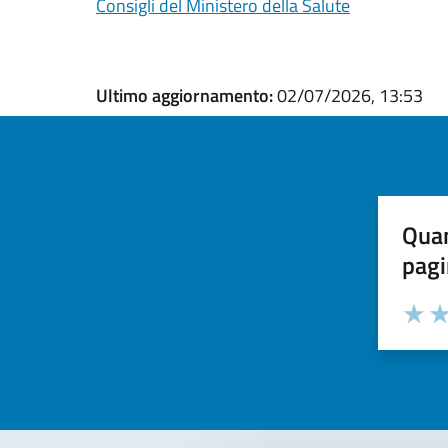
Consigli del Ministero della Salute
Ultimo aggiornamento:
02/07/2026, 13:53
Quan
pagi
Valuta la
Selezi
Valuta 
Val