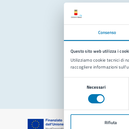
Con
Consenso
Questo sito web utilizza i cook
Utilizziamo cookie tecnici di n
raccogliere informazioni sull'u
Pro
Selezione
Necessari
del
consenso
Rifiuta
Comune di Na