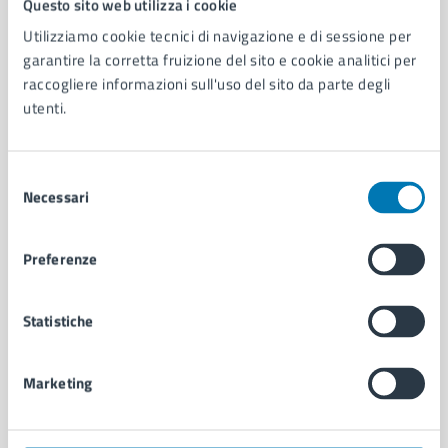
Questo sito web utilizza i cookie
Utilizziamo cookie tecnici di navigazione e di sessione per
AMMINISTRAZIONE
garantire la corretta fruizione del sito e cookie analitici per
raccogliere informazioni sull'uso del sito da parte degli
Aree amministrative
utenti.
Organi di governo
Municipalità
Uffici
Selezione
Enti e fondazioni
Necessari
del
Politici
consenso
Personale amministrativo
Documenti e dati
Preferenze
Intranet, posta aziendale e protocollo
Statistiche
CATEGORIE DI SERVIZIO
Ambiente
Marketing
Anagrafe e stato civile
Autorizzazioni