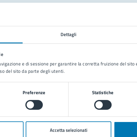
tatta il comune
Leggi le domande frequenti
Dettagli
Richiedi assistenza
ie
Prenota appuntamento
avigazione e di sessione per garantire la corretta fruizione del sito e
so del sito da parte degli utenti.
blemi in città
Segnala disservizio
Preferenze
Statistiche
Accetta selezionati
poli