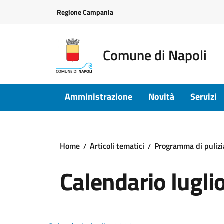
Vai ai contenuti
Vai al footer
Regione Campania
Comune di Napoli
Amministrazione
Novità
Servizi
Home
Articoli tematici
Programma di pulizia
Calendario lugli