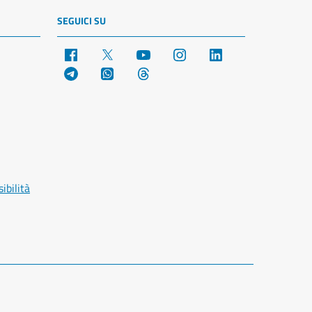
SEGUICI SU
Facebook
X
YouTube
Instagram
LinkedIn
Telegram
WhatsApp
Threads
ibilità