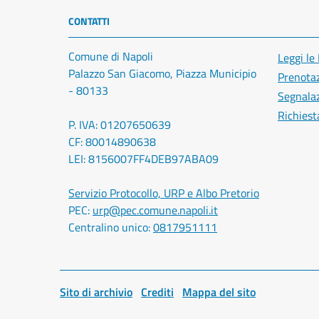
CONTATTI
Comune di Napoli
Leggi le
Palazzo San Giacomo, Piazza Municipio
Prenota
- 80133
Segnalaz
Richiest
P. IVA: 01207650639
CF: 80014890638
LEI: 8156007FF4DEB97ABA09
Servizio Protocollo, URP e Albo Pretorio
PEC:
urp@pec.comune.napoli.it
Centralino unico:
0817951111
Sito di archivio
Crediti
Mappa del sito