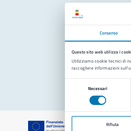
Con
Consenso
Questo sito web utilizza i cook
Utilizziamo cookie tecnici di n
raccogliere informazioni sull'u
Pro
Selezione
Necessari
del
consenso
Rifiuta
Comune di Na