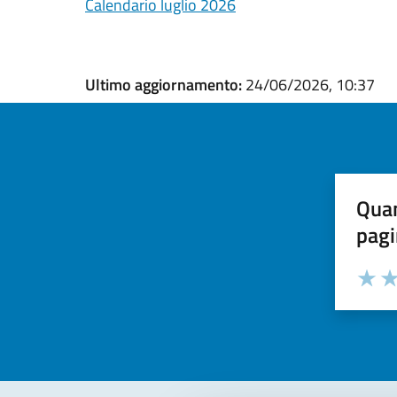
Calendario luglio 2026
Ultimo aggiornamento:
24/06/2026, 10:37
Quan
pagi
Valuta la
Selezi
Valuta 
Val