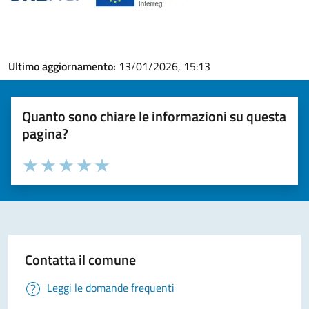
Ultimo aggiornamento:
13/01/2026, 15:13
Quanto sono chiare le informazioni su questa
pagina?
Valuta la chiarezza delle informazioni (da 1 a 5 stelle)
Seleziona il numero di stelle per valutare la chiarezza delle i
Valuta 1 stelle su 5
Valuta 2 stelle su 5
Valuta 3 stelle su 5
Valuta 4 stelle su 5
Valuta 5 stelle su 5
Contatta il comune
Leggi le domande frequenti