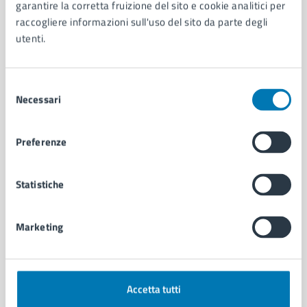
Organi di governo
garantire la corretta fruizione del sito e cookie analitici per
Municipalità
raccogliere informazioni sull'uso del sito da parte degli
Uffici
utenti.
Enti e fondazioni
Politici
Selezione
Personale amministrativo
Necessari
del
Documenti e dati
consenso
Intranet, posta aziendale e protocollo
Preferenze
CATEGORIE DI SERVIZIO
Statistiche
Ambiente
Anagrafe e stato civile
Autorizzazioni
Marketing
Cultura e tempo libero
Documenti e certificati
Educazione e formazione
Giustizia e sicurezza pubblica
Accetta tutti
Imprese e commercio