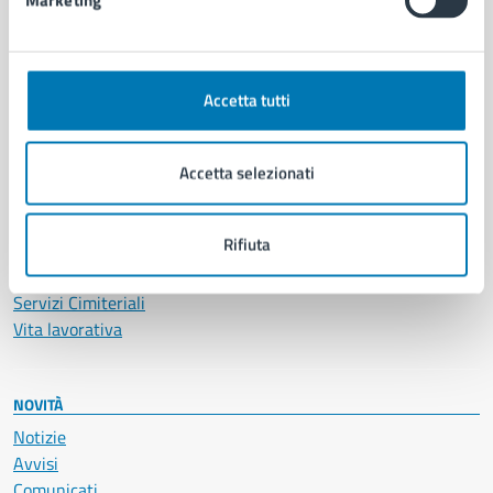
Marketing
CATEGORIE DI SERVIZIO
Ambiente
Anagrafe e stato civile
Accetta tutti
Autorizzazioni
Cultura e tempo libero
Documenti e certificati
Accetta selezionati
Educazione e formazione
Giustizia e sicurezza pubblica
Rifiuta
Imprese e commercio
Salute, benessere e assistenza
Servizi Cimiteriali
Vita lavorativa
NOVITÀ
Notizie
Avvisi
Comunicati