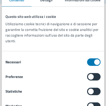
Questo sito web utilizza i cookie
Utilizziamo cookie tecnici di navigazione e di sessione per
Comune di Napoli
garantire la corretta fruizione del sito e cookie analitici per
raccogliere informazioni sull'uso del sito da parte degli
utenti.
AMMINISTRAZIONE
Aree amministrative
Organi di governo
Selezione
Necessari
Municipalità
del
Uffici
consenso
Enti e fondazioni
Preferenze
Politici
Personale amministrativo
Documenti e dati
Statistiche
Intranet, posta aziendale e protocollo