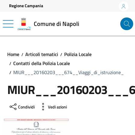
Vai ai contenuti
Vai al footer
Regione Campania
Comune di Napoli
Home
Articoli tematici
Polizia Locale
Contatti della Polizia Locale
MIUR___20160203___674__Viaggi_di_istruzione_
MIUR___20160203___674
Condividi
Vedi azioni