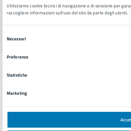
SEGUICI SU
Utilizziamo cookie tecnici di navigazione e di sessione per garant
Facebook
X
YouTube
Instagram
LinkedIn
Telegram
WhatsApp
Threa
raccogliere informazioni sull'uso del sito da parte degli utenti.
Sito di archivio
Crediti
Mappa del sito
Selezione
Necessari
del
consenso
Preferenze
Statistiche
Marketing
Accet