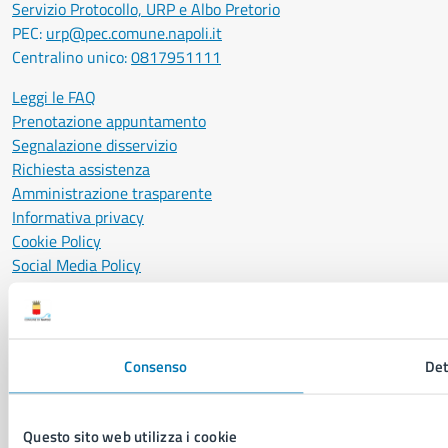
Servizio Protocollo, URP e Albo Pretorio
PEC:
urp@pec.comune.napoli.it
Centralino unico:
0817951111
Leggi le FAQ
Prenotazione appuntamento
Segnalazione disservizio
Richiesta assistenza
Amministrazione trasparente
Informativa privacy
Cookie Policy
Social Media Policy
Note legali
Notifica atti giudiziari
Dichiarazione di accessibilità
Segnalazione problemi di accessibilità
Consenso
Det
Piano di miglioramento del sito
Questo sito web utilizza i cookie