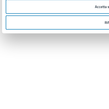
Accetta 
Ri