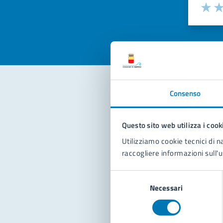
Valuta la
Selezi
Valuta 
Val
Consenso
Con
Questo sito web utilizza i cook
Utilizziamo cookie tecnici di n
raccogliere informazioni sull'u
Selezione
Necessari
del
Pro
consenso