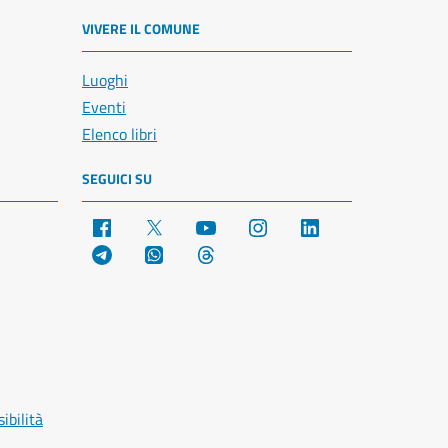
VIVERE IL COMUNE
Luoghi
Eventi
Elenco libri
SEGUICI SU
Facebook
X
YouTube
Instagram
LinkedIn
Telegram
WhatsApp
Threads
ibilità