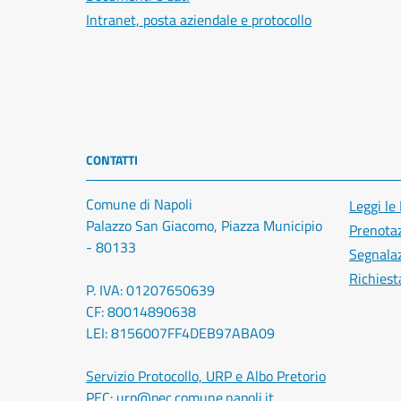
Intranet, posta aziendale e protocollo
CONTATTI
Comune di Napoli
Leggi le
Palazzo San Giacomo, Piazza Municipio
Prenota
- 80133
Segnalaz
Richiest
P. IVA: 01207650639
CF: 80014890638
LEI: 8156007FF4DEB97ABA09
Servizio Protocollo, URP e Albo Pretorio
PEC:
urp@pec.comune.napoli.it